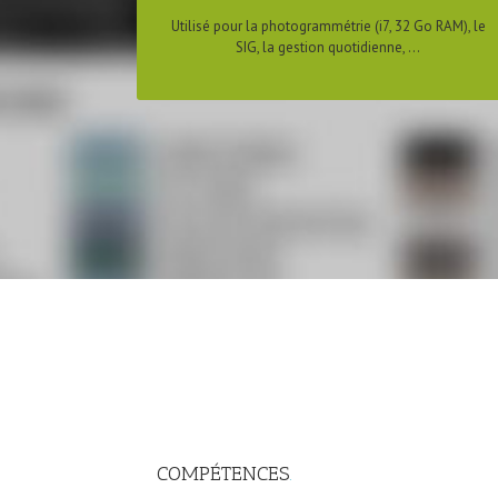
Utilisé pour la photogrammétrie (i7, 32 Go RAM), le
SIG, la gestion quotidienne, ...
COMPÉTENCES
.