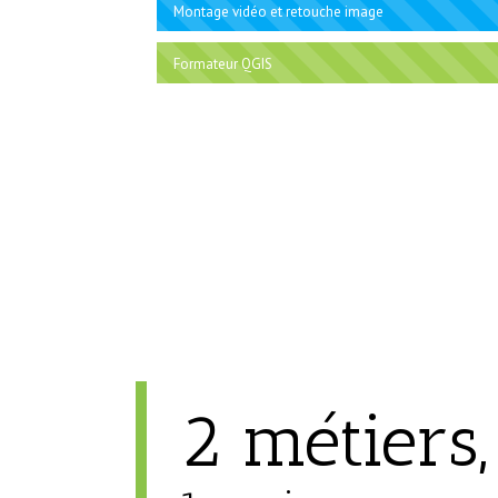
Montage vidéo et retouche image
Formateur QGIS
2 métiers,