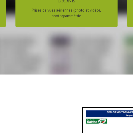
DRONE
Prises de vues aériennes (photo et vidéo),
photogrammétrie